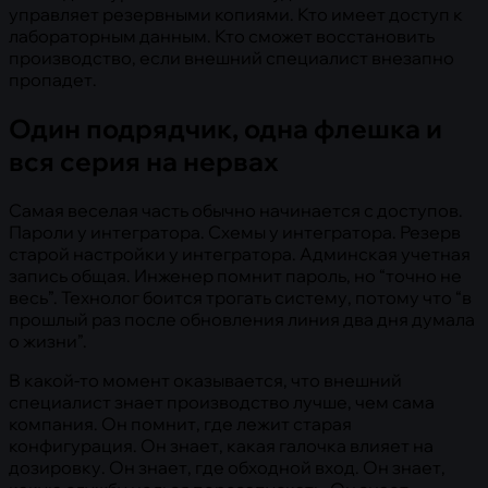
управляет резервными копиями. Кто имеет доступ к
лабораторным данным. Кто сможет восстановить
производство, если внешний специалист внезапно
пропадет.
Один подрядчик, одна флешка и
вся серия на нервах
Самая веселая часть обычно начинается с доступов.
Пароли у интегратора. Схемы у интегратора. Резерв
старой настройки у интегратора. Админская учетная
запись общая. Инженер помнит пароль, но “точно не
весь”. Технолог боится трогать систему, потому что “в
прошлый раз после обновления линия два дня думала
о жизни”.
В какой-то момент оказывается, что внешний
специалист знает производство лучше, чем сама
компания. Он помнит, где лежит старая
конфигурация. Он знает, какая галочка влияет на
дозировку. Он знает, где обходной вход. Он знает,