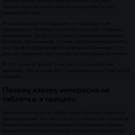
какую службу нельзя перезапускать. Он знает,
почему холодильная камера иногда присылает
тревогу не туда.
И пока отношения хорошие, это выглядит как
надежность. Человек опытный, помогает, спасает,
ночью берет трубку. Но стоит случиться конфликту,
болезни, увольнению, утечке пароля или взлому его
ноутбука - и производство внезапно понимает, что
оно не управляет критичной частью своей же линии.
В этот момент фраза “у нас все под контролем”
начинает звучать как тост, произнесенный уже после
пожара.
Почему хакеру интересна не
таблетка, а процесс
Злоумышленнику не обязательно быть экспертом в
фармацевтике. Ему не нужно понимать все тонкости
технологического регламента. Он смотрит проще:
можно ли остановить линию, испортить параметры,