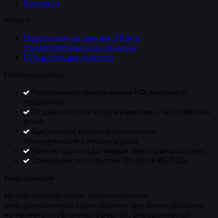
Контакты
Услуги
Персональные данные (ПДн) в
стоматологических клиниках
ПДн в салонах красоты
Преимущества
Работаем по требованиям РФ: законно и
прозрачно
От диагностики до документов — за 5 рабочих
дней
Документы, которые принимают
проверяющие с первого раза
Чёткие сроки в договоре, без скрытых доплат
Специалисты с опытом 10+ лет в ИБ/ПДн
Информация
Интернет-сайт носит исключительно
информационный характер и ни при каких условиях
не является публичной офертой, определяемой