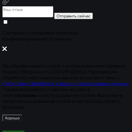
Отправить сейчас
Cогласен с условиями
политики
конфиденциальности данных
Мы обрабатываем cookie с использованием сервиса
Яндекс.Метрика от ООО «ЯНДЕКС». Производим
обработку персональных данных в соответствии с
Политикой обработки и защиты персональных данных
.
Продолжая работу с сайтом, вы даете
свое
согласие
на использование cookie. Вы можете
запретить сохранение cookie в настройках своего
браузера.
Хорошо