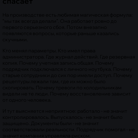
спасает
На производстве есть любимая магическая формула:
“мы так всегда делали”. Она работает ровно до
первого серьезного сбоя. Потом внезапно
появляются вопросы, которые раньше казались
скучными.
Кто менял параметры. Кто имел права
администратора. Где журнал действий. Где резервная
копия. Почему учетная запись общая. Почему
подрядчик подключался с личного ноутбука. Почему
старые сотрудники до сих пор имели доступ. Почему
рецептуры лежали там, где их можно было
скопировать. Почему тревоги по холодильникам
видели не те люди. Почему восстановление зависит
от одного человека.
И тут выясняется неприятное: работало - не значит
контролировалось. Выпускалось - не значит было
защищено. Документы были - не значит
соответствовали реальности. Подрядчик помогал - не
значит компания управляла риском.