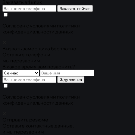
Заказать в 1 клик
Заказать сейчас
Cогласен с условиями
политики
конфиденциальности данных
Вызвать замерщика бесплатно
Оставьте телефон и
мы перезвоним
В какое время вам позвонить?
Жду звонка
Cогласен с условиями
политики
конфиденциальности данных
Отправить резюме
Оставьте контактные данные,
и мы перезвоним