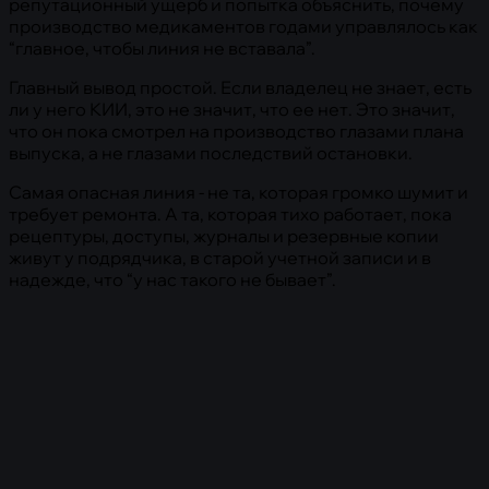
репутационный ущерб и попытка объяснить, почему
производство медикаментов годами управлялось как
“главное, чтобы линия не вставала”.
Главный вывод простой. Если владелец не знает, есть
ли у него КИИ, это не значит, что ее нет. Это значит,
что он пока смотрел на производство глазами плана
выпуска, а не глазами последствий остановки.
Самая опасная линия - не та, которая громко шумит и
требует ремонта. А та, которая тихо работает, пока
рецептуры, доступы, журналы и резервные копии
живут у подрядчика, в старой учетной записи и в
надежде, что “у нас такого не бывает”.