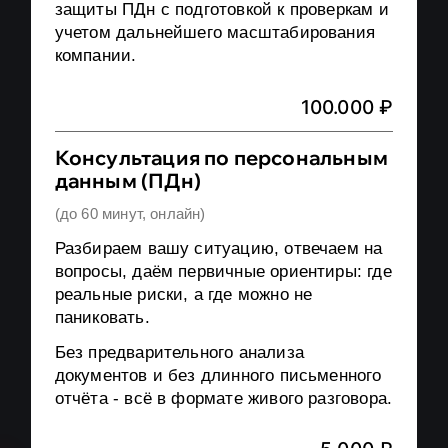
защиты ПДн с подготовкой к проверкам и
После завершения работ у вас:
100.000 ₽ - 300.000 ₽
- Не
учетом дальнейшего масштабирования
уведомили Роскомнадзор о
компании.
понятная и управляемая
намерении обрабатывать ПДн
система обработки ПДн
100.000 ₽
(КоАП РФ ст. 13.11 ч. 10)
документы, соответствующие
1.000.000 ₽ - 3.000.000 ₽
- Не
Консультация по персональным
152-ФЗ и практике проверок
уведомили Роскомнадзор об
данным (ПДн)
сниженные риски штрафов и
инциденте (факт
(до 60 минут, онлайн)
предписаний
неправомерной/случайной
Разбираем вашу ситуацию, отвечаем на
ясное распределение
передачи ПДн)
(КоАП РФ ст. 13.11
вопросы, даём первичные ориентиры: где
ответственности
ч. 11)
реальные риски, а где можно не
уверенность, что всплывать
паниковать.
3.000.000 ₽ - 5.000.000 ₽
-
больше нечему
Утечка: 1.000-10.000 субъектов
Без предварительного анализа
документов и без длинного письменного
и/или 10.000-100.000
И главное, вы перестаете
отчёта - всё в формате живого разговора.
идентификаторов
(КоАП РФ ст.
откладывать вопрос
13.11 ч. 12)
персональных данных на потом,