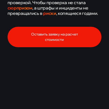
(152-ФЗ)
проверкой. Чтобы проверка не стала
сюрпризом
, а
штрафы и инциденты
не
ПДн в салонах красоты
превращались в
риски
, копящиеся годами.
ПДн в стоматологических клиниках
ЦЕНЫ
Оставить заявку на расчет
СТАТЬИ
стоимости
КОНТАКТЫ