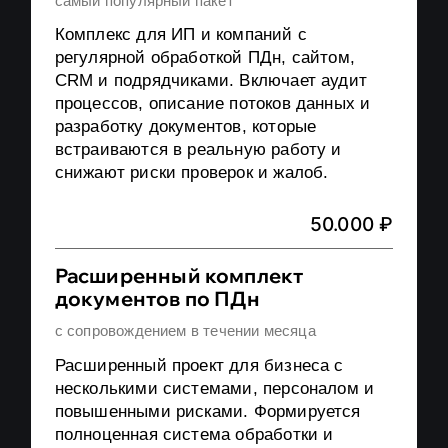
самый популярный пакет
Нарушение условий хранения
Комплекс для ИП и компаний с
не перегружаем избыточными
ПДн на материальных носителях
регулярной обработкой ПДн, сайтом,
мерами
(без автоматизации) с
CRM и подрядчиками. Включает аудит
процессов, описание потоков данных и
не навязываем ненужные
последствиями
разработку документов, которые
системы
(неправомерный/случайный
встраиваются в реальную работу и
доступ и т.п.)
(КоАП РФ ст. 13.11 ч.
не пугаем ради продажи
снижают риски проверок и жалоб.
6)
не оставляем вас один на один с
50.000 ₽
1.000.000 ₽ - 6.000.000 ₽
-
проверкой
Локализация баз ПДн граждан
Наша цель проста: чтобы при
Расширенный комплект
РФ (базы на территории РФ)
документов по ПДн
любой проверке вы чувствовали
(КоАП РФ ст. 13.11 ч. 8)
контроль, а не тревогу.
с сопровождением в течении месяца
6.000.000 ₽ - 18.000.000 ₽
-
Расширенный проект для бизнеса с
Что вы получаете в
Повторное нарушение
несколькими системами, персоналом и
локализации баз ПДн граждан
повышенными рисками. Формируется
итоге
полноценная система обработки и
РФ
(КоАП РФ ст. 13.11 ч. 9)