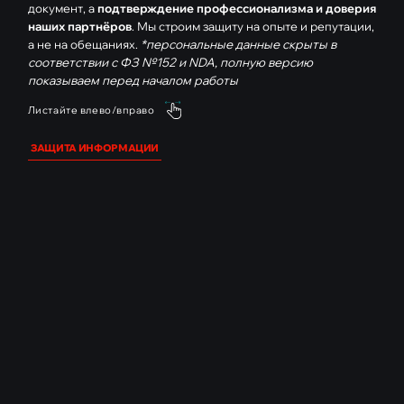
невыполнение требования об
документ, а
подтверждение профессионализма и доверия
уточнении/блокировании/
наших партнёров
. Мы строим защиту на опыте и репутации,
а не на обещаниях.
*персональные данные скрыты в
уничтожении ПДн
(КоАП РФ ст.
соответствии с ФЗ №152 и NDA, полную версию
13.11 ч. 5.1)
показываем перед началом работы
8.000 ₽ - 20.000 ₽
- Нарушение
Листайте влево/вправо
условий хранения ПДн на
ЗАЩИТА ИНФОРМАЦИИ
материальных носителях (без
автоматизации) с
последствиями
(неправомерный/случайный
доступ и т.п.)
(КоАП РФ ст. 13.11 ч.
6)
6.000 ₽ - 12.000 ₽
- Нарушение
обязанностей/методов
обезличивания ПДн (для гос/
мун оператора)
(КоАП РФ ст.