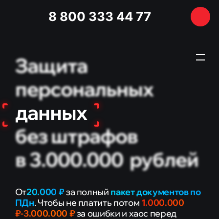
8 800 333 44 77
Защита
персональных
ГЛАВНАЯ
УСЛУГИ
данных
Полиграф
без штрафов
Аудит безопасности бизнеса
в 3.000.000
рублей
Медицинский юрист
Адвокат по уголовным делам
От
20.000 ₽
за полный
пакет документов по
ПДн
.
Чтобы не платить потом
1.000.000
ЗАЩИТА ПЕРСОНАЛЬНЫХ ДАННЫХ
₽-3.000.000 ₽
за ошибки и хаос перед