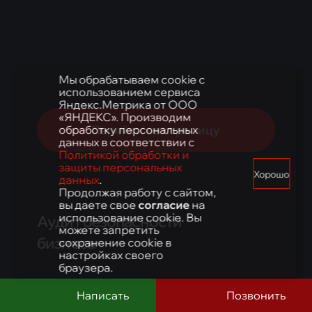
Мы обрабатываем cookie с
использованием сервиса
Яндекс.Метрика от ООО
«ЯНДЕКС». Производим
Перейти на страницу
обработку персональных
данных в соответствии с
Политикой обработки и
защиты персональных
Хорошо
данных
.
Продолжая работу с сайтом,
вы даете свое
согласие
на
использование cookie. Вы
Аудит безопасности
можете запретить
бизнеса
сохранение cookie в
настройках своего
браузера.
Написать
Позвонить