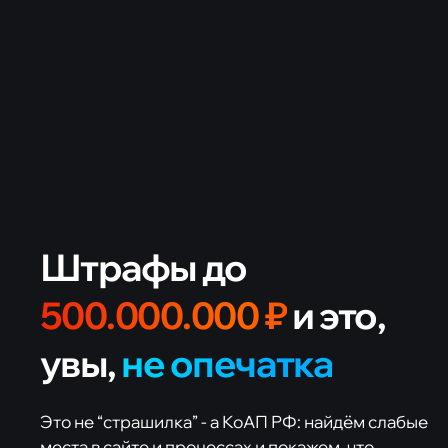
Штрафы до
500.000.000 ₽
и это,
8 800 333 44 77
увы,
не опечатка
Это не “страшилка” - а КоАП РФ: найдём слабые
места в сайте и процессах и покажем, что