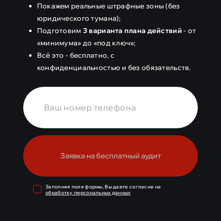
1.500.000 ₽ - 2.000.000 ₽
-
Покажем реальные штрафные зоны (без
Повторная утечка
юридического тумана);
спецкатегорий/биометрии
Подготовим
3 варианта плана действий
- от
«минимума» до «под ключ»;
после наказания
(КоАП РФ ст.
Всё это - бесплатно, с
13.11 ч. 18)
конфиденциальностью и без обязательств.
Физические лица
10.000 ₽ - 15.000 ₽
- Обработка
ПДн в случаях, не
предусмотренных законом /
несовместимо с целями
(КоАП
Заявка на бесплатный аудит
РФ ст. 13.11 ч. 1)
15.000 ₽ - 30.000 ₽
- Повторное
Заполняя поля формы, Вы даете согласие на
нарушение ч. 1
(КоАП РФ ст. 13.11
обработку персональных данных
ч. 1.1)