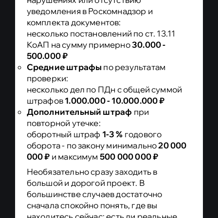
из интернета
уведомления в Роскомнадзор и
Утечка спецкатегорий ПДн
проверки еще не было, но
комплекта документов:
(КоАП РФ ст. 13.11 ч. 16)
бизнес растет
несколько постановлений по ст. 13.11
15.000.000 ₽ - 20.000.000 ₽
-
КоАП на сумму примерно
30.000 -
вы хотите спать спокойно, а не
500.000 ₽
Утечка биометрических ПДн
ждать письма от регулятора
Средние штрафы
по результатам
(КоАП РФ ст. 13.11 ч. 17)
проверки:
Контроль вместо
1% - 3% выручки (25.000.000 ₽ -
несколько дел по ПДн с общей суммой
страха
штрафов
1.000.000 - 10.000.000 ₽
500.000.000 ₽)
- Повторная
Дополнительный штраф
при
утечка спецкатегорий/
повторной утечке:
Персональные данные это не
биометрии после наказания
оборотный штраф
1-3 %
годового
формальность и не бюрократия.
(КоАП РФ ст. 13.11 ч. 18)
оборота - по закону минимально
20 000
Это зона прямых финансовых
000 ₽
и максимум
500 000 000 ₽
Должностные лица
рисков. И в то же время зона,
Необязательно сразу заходить в
которую можно полностью взять
большой и дорогой проект. В
50.000 ₽ - 100.000 ₽
-
большинстве случаев достаточно
под контроль, если сделать все
Обработка ПДн в случаях, не
сначала спокойно понять, где вы
правильно и вовремя.
предусмотренных законом /
находитесь сейчас: есть ли реальные