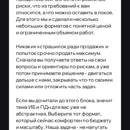
риски, что из требований к вам
несовместимо с целями
(КоАП
Мы поможем вам навести
относится, а что можно оставить в покое.
РФ ст. 13.11 ч. 1)
порядок в персональных данных
Для этого мы и сделали несколько
так, чтобы этот вопрос был
100.000 ₽ - 200.000 ₽
-
небольших форматов с понятной ценой
и ограниченным объемом работ.
закрыт надолго.
Повторное нарушение ч. 1
(КоАП РФ ст. 13.11 ч. 1.1)
Никаких «страшилок ради продажи» и
Оставьте заявку. И вы точно
100.000 ₽ - 300.000 ₽
-
попыток срочно продать максимум.
будете знать, где у вас риски, а
Сначала вы получаете ответы на свои
Обработка без письменного
где все действительно в
вопросы и ориентиры по рискам, а уже
согласия, когда оно обязательно
порядке.
потом принимаете решение - двигаться
/ нарушение требований к
дальше с нами, закрывать что-то своими
письменному согласию
(КоАП
силами или отложить часть задач.
РФ ст. 13.11 ч. 2)
Если вы дочитали до этого блока, значит
300.000 ₽ - 500.000 ₽
-
тема ИБ и ПДн для вас уже не
Повторное нарушение ч. 2
абстрактная. Выберите тот формат,
(КоАП РФ ст. 13.11 ч. 2.1)
который сейчас комфортен по бюджету
и масштабу. Наша задача - не напугать