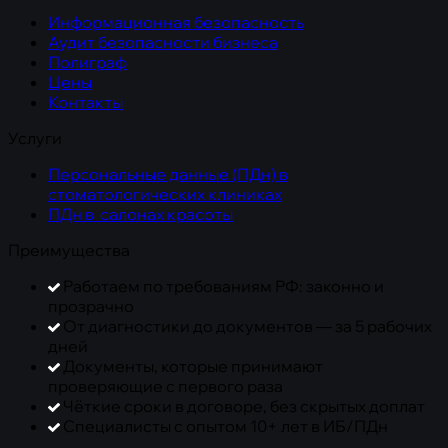
Информационная безопасность
Аудит безопасности бизнеса
Полиграф
Цены
Контакты
Услуги
Персональные данные (ПДн) в
стоматологических клиниках
ПДн в салонах красоты
Преимущества
Работаем по требованиям РФ: законно и
прозрачно
От диагностики до документов — за 5 рабочих
дней
Документы, которые принимают
проверяющие с первого раза
Чёткие сроки в договоре, без скрытых доплат
Специалисты с опытом 10+ лет в ИБ/ПДн