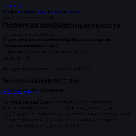
Главная
Информационная безопасность
Политика конфиденциальности
услуги полного цикла
Политика конфиденциальности
по всей территории России
показать меню сайта
(Политика в отношении обработки и защиты
персональных данных)
Московская область,
г. Фрязино, ул. Комсомольская, 17Б
Версия: 1.0
Дата размещения: «01» ноября 2025 г.
Сайт: https://antagora.ru
Звоните, ежедневно 09:00-18:00
1. ОБЩИЕ ПОЛОЖЕНИЯ
8 800 333 44 77
1.1. Настоящая Политика определяет порядок и
Мы онлайн,
пишите
условия обработки персональных данных (далее -
ПДн), меры по обеспечению их безопасности, а также
права субъектов ПДн при использовании сайта
https://antagora.ru (далее - Сайт).