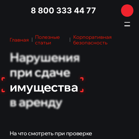
8 800 333 44 77
Полезные
Корпоративная
Главная
статьи
безопасность
Нарушения
ГЛАВНАЯ
УСЛУГИ
при сдаче
Полиграф
имущества
Аудит безопасности бизнеса
в аренду
Медицинский юрист
Адвокат по уголовным делам
ЗАЩИТА ПЕРСОНАЛЬНЫХ ДАННЫХ
На что смотреть при проверке