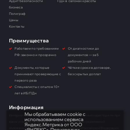
Аудит безопасности
ПДн в салонах красоты
бизнеса
Полиграф
Цены
Контакты
Преимущества
Работаем по требованиям
От диагностики до
РФ: законно и прозрачно
документов — за 5
рабочих дней
Документы, которые
Чёткие сроки в договоре,
принимают проверяющие с
без скрытых доплат
первого раза
Специалисты с опытом 10+
лет в ИБ/ПДн
Информация
Мы обрабатываем cookie с
Интернет-сайт носит исключительно информационный характер и ни при
использованием сервиса
каких условиях не является публичной офертой, определяемой
Яндекс.Метрика от ООО
положениями статьи 437 Гражданского кодекса Российской Федерации.
«ЯНДЕКС». Производим