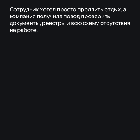
(152-ФЗ)
Сотрудник хотел просто продлить отдых, а
ПДн в салонах красоты
компания получила повод проверить
документы, реестры и всю схему отсутствия
ПДн в стоматологических клиниках
на работе.
ЦЕНЫ
СТАТЬИ
КОНТАКТЫ