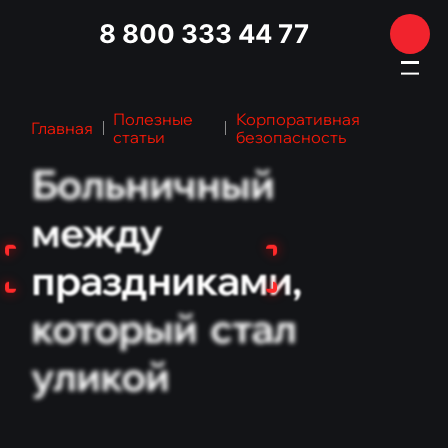
8 800 333 44 77
Полезные
Корпоративная
Главная
статьи
безопасность
Больничный
ГЛАВНАЯ
УСЛУГИ
между
Полиграф
праздниками,
Аудит безопасности бизнеса
который
стал
Медицинский юрист
уликой
Адвокат по уголовным делам
ЗАЩИТА ПЕРСОНАЛЬНЫХ ДАННЫХ