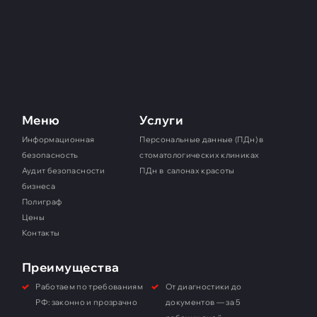
Меню
Услуги
Информационная
Персональные данные (ПДн) в
безопасность
стоматологических клиниках
Аудит безопасности
ПДн в салонах красоты
бизнеса
Полиграф
Цены
Контакты
Преимущества
Работаем по требованиям
От диагностики до
РФ: законно и прозрачно
документов — за 5