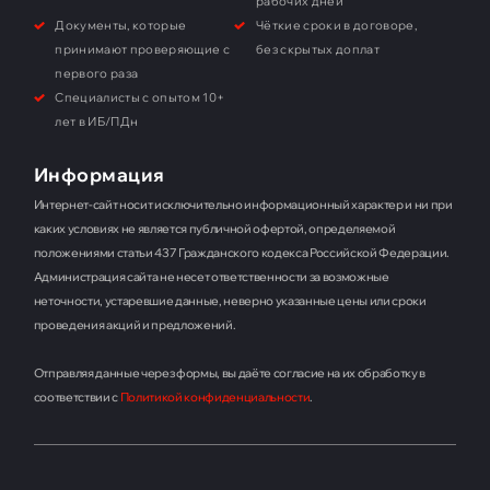
рабочих дней
Документы, которые
Чёткие сроки в договоре,
принимают проверяющие с
без скрытых доплат
первого раза
Специалисты с опытом 10+
лет в ИБ/ПДн
Информация
Интернет-сайт носит исключительно информационный характер и ни при
каких условиях не является публичной офертой, определяемой
положениями статьи 437 Гражданского кодекса Российской Федерации.
Администрация сайта не несет ответственности за возможные
неточности, устаревшие данные, неверно указанные цены или сроки
проведения акций и предложений.
Отправляя данные через формы, вы даёте согласие на их обработку в
соответствии с
Политикой конфиденциальности
.