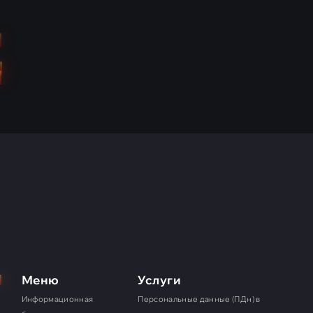
(152-ФЗ)
ПДн в салонах красоты
ПДн в стоматологических клиниках
ЦЕНЫ
СТАТЬИ
КОНТАКТЫ
8 800 333 44 77
Меню
Услуги
Информационная
Персональные данные (ПДн) в