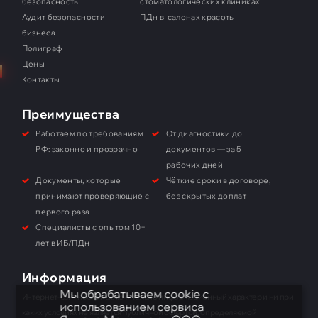
безопасность
стоматологических клиниках
Аудит безопасности
ПДн в салонах красоты
бизнеса
Полиграф
Цены
Контакты
Преимущества
Работаем по требованиям
От диагностики до
РФ: законно и прозрачно
документов — за 5
рабочих дней
Документы, которые
Чёткие сроки в договоре,
принимают проверяющие с
без скрытых доплат
первого раза
Специалисты с опытом 10+
лет в ИБ/ПДн
Информация
Мы обрабатываем cookie с
Интернет-сайт носит исключительно информационный характер и ни при
использованием сервиса
каких условиях не является публичной офертой, определяемой