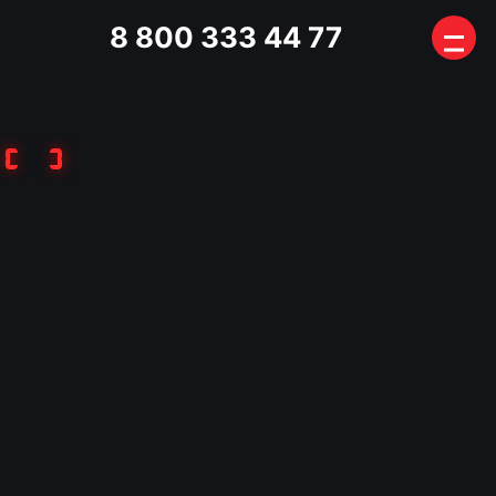
8 800 333 44 77
ГЛАВНАЯ
УСЛУГИ
Полиграф
Аудит безопасности бизнеса
Медицинский юрист
Адвокат по уголовным делам
ЗАЩИТА ПЕРСОНАЛЬНЫХ ДАННЫХ